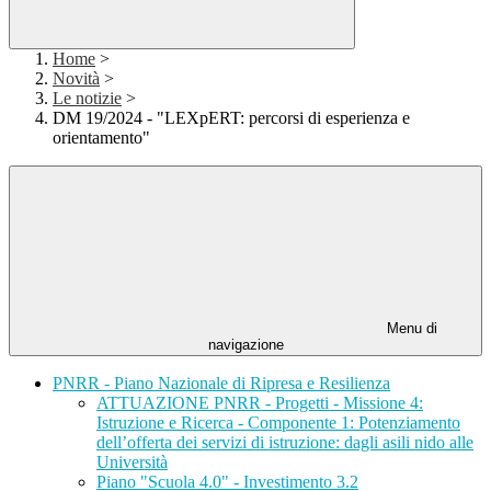
Home
>
Novità
>
Le notizie
>
DM 19/2024 - "LEXpERT: percorsi di esperienza e
orientamento"
Menu di
navigazione
PNRR - Piano Nazionale di Ripresa e Resilienza
ATTUAZIONE PNRR - Progetti - Missione 4:
Istruzione e Ricerca - Componente 1: Potenziamento
dell’offerta dei servizi di istruzione: dagli asili nido alle
Università
Piano "Scuola 4.0" - Investimento 3.2