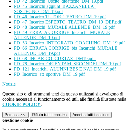
PD_42_Incarichi_Uscite_didattiche_DM_19.pdf
PD_45_Incarichi aggiunt_BAZZANELLA_
SOSTEGNO_DM_19.pdf
PD_46_Incarico TUTOR_TEATRO_DM_19.pdf
PD_47_Incarico ESPERTO_TEATRO_DM_19_DEF.pdf
PD_48_Incarichi_MURALE ALLENDE_DM_19.pdf
PD_49_ERRATA CORRIGE_Incarichi_MURALE
ALLENDE_DM_19.pdf
PD_53_Incarico_INTEGRATO_COACHING_DM_19.pdf
PD_66_ERRATA CORRIGE_bis_Incarichi_MURALE
ALLENDE_DM_19.pdf
PD_68_INCARICO_CURTAZ_DM19.pdf
PD_78_Incarico_ORIENTAM_SECONDEI_DM_19.pdf
PD_121_Incarichi_ALUNNI BES E NAI_DM_19.pdf
PD_Incarico_att_sportive_DM_19.pdf
Notizie
Questo sito o gli strumenti terzi da questo utilizzati si avvalgono di
cookie necessari al funzionamento ed utili alle finalità illustrate nella
COOKIE POLICY
.
Personalizza
Rifiuta tutti
i cookies
Accetta tutti
i cookies
Gestione cookie