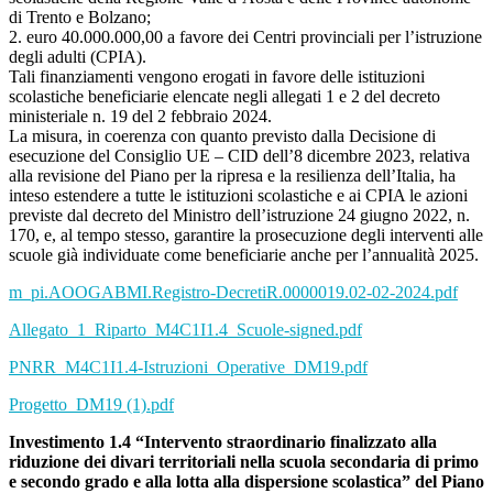
di Trento e Bolzano;
2. euro 40.000.000,00 a favore dei Centri provinciali per l’istruzione
degli adulti (CPIA).
Tali finanziamenti vengono erogati in favore delle istituzioni
scolastiche beneficiarie elencate negli allegati 1 e 2 del decreto
ministeriale n. 19 del 2 febbraio 2024.
La misura, in coerenza con quanto previsto dalla Decisione di
esecuzione del Consiglio UE – CID dell’8 dicembre 2023, relativa
alla revisione del Piano per la ripresa e la resilienza dell’Italia, ha
inteso estendere a tutte le istituzioni scolastiche e ai CPIA le azioni
previste dal decreto del Ministro dell’istruzione 24 giugno 2022, n.
170, e, al tempo stesso, garantire la prosecuzione degli interventi alle
scuole già individuate come beneficiarie anche per l’annualità 2025.
m_pi.AOOGABMI.Registro-DecretiR.0000019.02-02-2024.pdf
Allegato_1_Riparto_M4C1I1.4_Scuole-signed.pdf
PNRR_M4C1I1.4-Istruzioni_Operative_DM19.pdf
Progetto_DM19 (1).pdf
Investimento 1.4 “Intervento straordinario finalizzato alla
riduzione dei divari territoriali nella scuola secondaria di primo
e secondo grado e alla lotta alla dispersione scolastica” del Piano