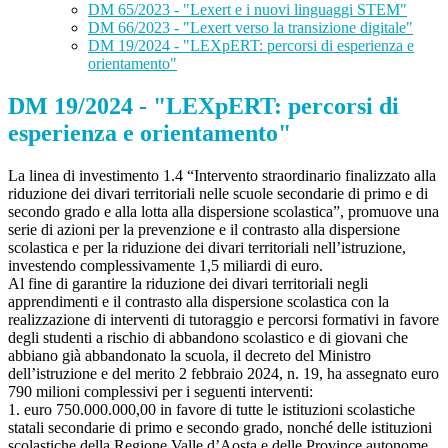
DM 65/2023 - "Lexert e i nuovi linguaggi STEM"
DM 66/2023 - "Lexert verso la transizione digitale"
DM 19/2024 - "LEXpERT: percorsi di esperienza e
orientamento"
DM 19/2024 - "LEXpERT: percorsi di
esperienza e orientamento"
La linea di investimento 1.4 “Intervento straordinario finalizzato alla
riduzione dei divari territoriali nelle scuole secondarie di primo e di
secondo grado e alla lotta alla dispersione scolastica”, promuove una
serie di azioni per la prevenzione e il contrasto alla dispersione
scolastica e per la riduzione dei divari territoriali nell’istruzione,
investendo complessivamente 1,5 miliardi di euro.
Al fine di garantire la riduzione dei divari territoriali negli
apprendimenti e il contrasto alla dispersione scolastica con la
realizzazione di interventi di tutoraggio e percorsi formativi in favore
degli studenti a rischio di abbandono scolastico e di giovani che
abbiano già abbandonato la scuola, il decreto del Ministro
dell’istruzione e del merito 2 febbraio 2024, n. 19, ha assegnato euro
790 milioni complessivi per i seguenti interventi:
1. euro 750.000.000,00 in favore di tutte le istituzioni scolastiche
statali secondarie di primo e secondo grado, nonché delle istituzioni
scolastiche della Regione Valle d’Aosta e delle Province autonome