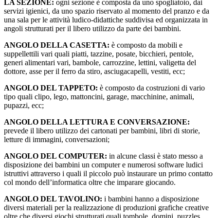
LA SEZIONE:
ogni sezione è composta da uno spogliatoio, dai
servizi igienici, da uno spazio riservato al momento del pranzo e da
una sala per le attività ludico-didattiche suddivisa ed organizzata in
angoli strutturati per il libero utilizzo da parte dei bambini.
ANGOLO DELLA CASETTA:
è composto da mobili e
suppellettili vari quali piatti, tazzine, posate, bicchieri, pentole,
generi alimentari vari, bambole, carrozzine, lettini, valigetta del
dottore, asse per il ferro da stiro, asciugacapelli, vestiti, ecc;
ANGOLO DEL TAPPETO:
è composto da costruzioni di vario
tipo quali clipo, lego, mattoncini, garage, macchinine, animali,
pupazzi, ecc;
ANGOLO DELLA LETTURA E CONVERSAZIONE:
prevede il libero utilizzo dei cartonati per bambini, libri di storie,
letture di immagini, conversazioni;
ANGOLO DEL COMPUTER:
in alcune classi è stato messo a
disposizione dei bambini un computer e numerosi software ludici
istruttivi attraverso i quali il piccolo può instaurare un primo contatto
col mondo dell’informatica oltre che imparare giocando.
ANGOLO DEL TAVOLINO:
i bambini hanno a disposizione
diversi materiali per la realizzazione di produzioni grafiche creative
oltre che diversi giochi strutturati quali tombole, domini, puzzles,