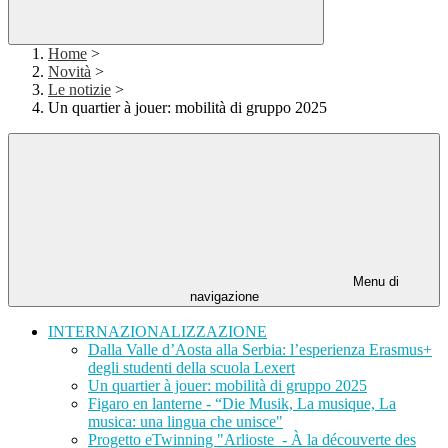
Home
>
Novità
>
Le notizie
>
Un quartier à jouer: mobilità di gruppo 2025
Menu di
navigazione
INTERNAZIONALIZZAZIONE
Dalla Valle d’Aosta alla Serbia: l’esperienza Erasmus+
degli studenti della scuola Lexert
Un quartier à jouer: mobilità di gruppo 2025
Figaro en lanterne - “Die Musik, La musique, La
musica: una lingua che unisce"
Progetto eTwinning "Arlioste - À la découverte des